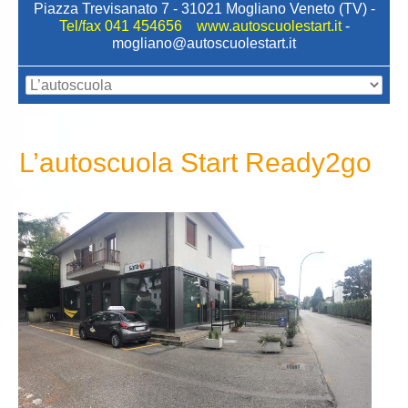
Piazza Trevisanato 7 - 31021 Mogliano Veneto (TV) -
Tel/fax 041 454656 www.autoscuolestart.it
-
mogliano@autoscuolestart.it
L’autoscuola Start Ready2go